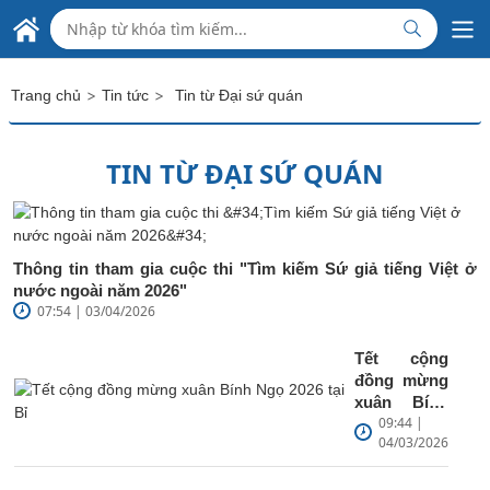
ĐẠI SỨ QUÁN VIỆT NAM
Skip to Main Content
VƯƠNG QUỐC BỈ VÀ ĐẠI CÔNG QUỐC LUXEMBOURG
OÀN NƯỚC CỘNG HÒA XÃ HỘI CHỦ NGHĨA VIỆT NAM
TẠI LIÊN MINH CHÂU ÂU
>
>
Trang chủ
Tin tức
Tin từ Đại sứ quán
TIN TỪ ĐẠI SỨ QUÁN
Thông tin tham gia cuộc thi "Tìm kiếm Sứ giả tiếng Việt ở
nước ngoài năm 2026"
07:54 | 03/04/2026
Tết cộng
đồng mừng
xuân Bính
09:44 |
Ngọ 2026 tại
04/03/2026
Bỉ